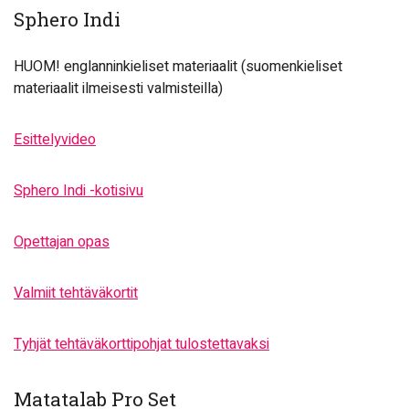
Sphero Indi
HUOM! englanninkieliset materiaalit (suomenkieliset
materiaalit ilmeisesti valmisteilla)
Esittelyvideo
Sphero Indi -kotisivu
Opettajan opas
Valmiit tehtäväkortit
Tyhjät tehtäväkorttipohjat tulostettavaksi
Matatalab Pro Set