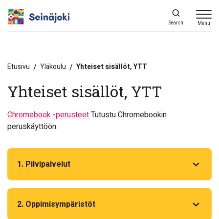
Search
Menu
Etusivu
/
Yläkoulu
/
Yhteiset sisällöt, YTT
Yhteiset sisällöt, YTT
Chromebook -perusteet
Tutustu Chromebookin
peruskäyttöön.
1. Pilvipalvelut
2. Oppimisympäristöt